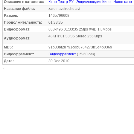
Описание в каталогах:
Кино-Театр.РУ
Энциклопедия Кино
Наше кино
Название файла:
zare.navstrechu.avi
Размер:
1465796608
Продолжительность:
01:33:35
Видеоформат:
688x496 01:33:35 25fps XviD 1.8Mbps
48KHz 01:33:35 Stereo 256Kbps
Аудиоформат:
MD5:
91b33bf28791cdb8764273fc5c4b0369
Видеофрагмент:
Видеофрагмент
(15-60 сек)
Дата:
30 Dec 2010