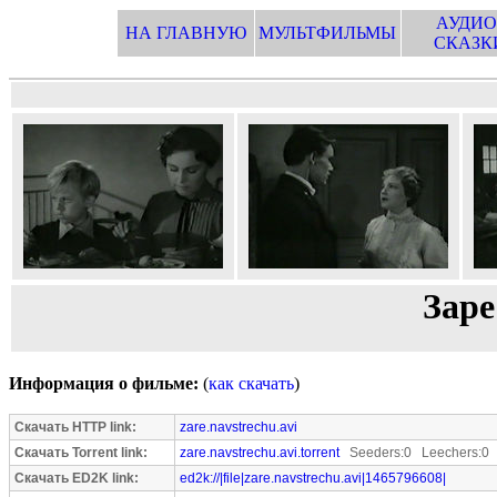
АУДИО
НА ГЛАВНУЮ
МУЛЬТФИЛЬМЫ
СКАЗК
Заре
Информация о фильме:
(
как скачать
)
Скачать HTTP link:
zare.navstrechu.avi
Скачать Torrent link:
zare.navstrechu.avi.torrent
Seeders:0 Leechers:0
Скачать ED2K link:
ed2k://|file|zare.navstrechu.avi|1465796608|