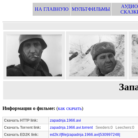
АУДИО
НА ГЛАВНУЮ
МУЛЬТФИЛЬМЫ
СКАЗК
Запа
Информация о фильме:
(
как скачать
)
Скачать HTTP link:
zapadnja.1966.avi
Скачать Torrent link:
zapadnja.1966.avi.torrent
Seeders:0 Leechers:0
Скачать ED2K link:
ed2k://|file|zapadnja.1966.avi|530997248|