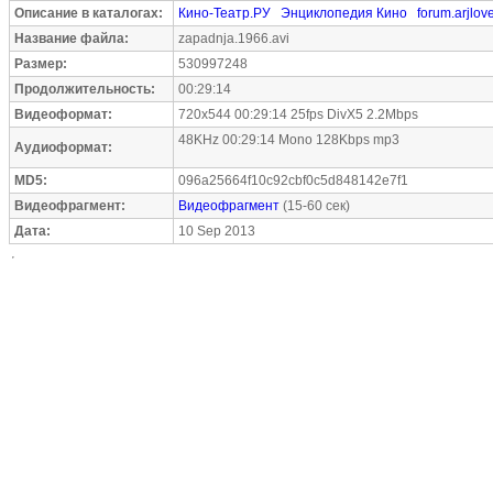
Описание в каталогах:
Кино-Театр.РУ
Энциклопедия Кино
forum.arjlove
Название файла:
zapadnja.1966.avi
Размер:
530997248
Продолжительность:
00:29:14
Видеоформат:
720x544 00:29:14 25fps DivX5 2.2Mbps
48KHz 00:29:14 Mono 128Kbps mp3
Аудиоформат:
MD5:
096a25664f10c92cbf0c5d848142e7f1
Видеофрагмент:
Видеофрагмент
(15-60 сек)
Дата:
10 Sep 2013