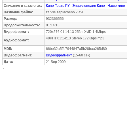
Описание в каталогах:
Кино-Театр.РУ
Энциклопедия Кино
Наше кино
Название файла:
za.vse.zaplacheno.2.avi
Размер:
932366556
Продолжительность:
01:14:13
Видеоформат:
720x576 01:14:13 25fps XviD 1.4Mbps
48KHz 01:14:13 Stereo 172Kbps mp3
Аудиоформат:
MD5:
66be32a5ffc7944847a5b28baa265d80
Видеофрагмент:
Видеофрагмент
(15-60 сек)
Дата:
21 Sep 2009