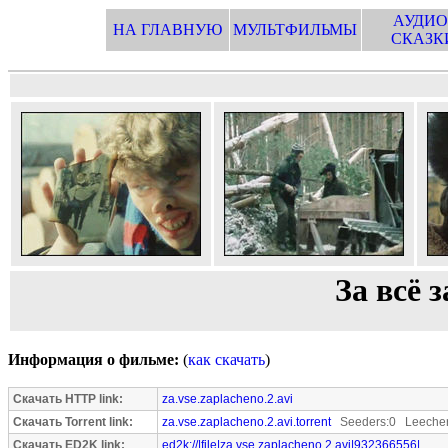
АУДИО
НА ГЛАВНУЮ
МУЛЬТФИЛЬМЫ
СКАЗК
За всё з
Информация о фильме:
(
как скачать
)
Скачать HTTP link:
za.vse.zaplacheno.2.avi
Скачать Torrent link:
za.vse.zaplacheno.2.avi.torrent
Seeders:0 Leecher
Скачать ED2K link:
ed2k://|file|za.vse.zaplacheno.2.avi|932366556|