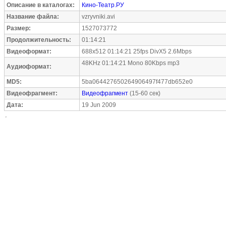
Описание в каталогах:
Кино-Театр.РУ
Название файла:
vzryvniki.avi
Размер:
1527073772
Продолжительность:
01:14:21
Видеоформат:
688x512 01:14:21 25fps DivX5 2.6Mbps
48KHz 01:14:21 Mono 80Kbps mp3
Аудиоформат:
MD5:
5ba064427650264906497f477db652e0
Видеофрагмент:
Видеофрагмент
(15-60 сек)
Дата:
19 Jun 2009