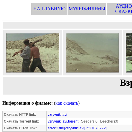
АУДИО
НА ГЛАВНУЮ
МУЛЬТФИЛЬМЫ
СКАЗК
Вз
Информация о фильме:
(
как скачать
)
Скачать HTTP link:
vzryvniki.avi
Скачать Torrent link:
vzryvniki.avi.torrent
Seeders:0 Leechers:0
Скачать ED2K link:
ed2k://|file|vzryvniki.avi|1527073772|