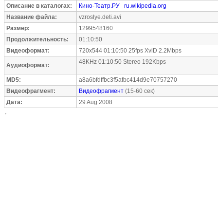
Описание в каталогах:
Кино-Театр.РУ
ru.wikipedia.org
Название файла:
vzroslye.deti.avi
Размер:
1299548160
Продолжительность:
01:10:50
Видеоформат:
720x544 01:10:50 25fps XviD 2.2Mbps
48KHz 01:10:50 Stereo 192Kbps
Аудиоформат:
MD5:
a8a6bfdffbc3f5afbc414d9e70757270
Видеофрагмент:
Видеофрагмент
(15-60 сек)
Дата:
29 Aug 2008