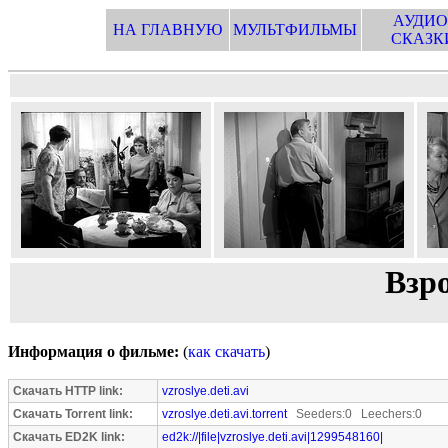
АУДИО
НА ГЛАВНУЮ
МУЛЬТФИЛЬМЫ
СКАЗК
Взр
Информация о фильме:
(
как скачать
)
Скачать HTTP link:
vzroslye.deti.avi
Скачать Torrent link:
vzroslye.deti.avi.torrent
Seeders:0 Leechers:0
Скачать ED2K link:
ed2k://|file|vzroslye.deti.avi|1299548160|