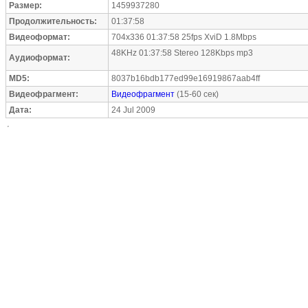
Размер:
1459937280
Продолжительность:
01:37:58
Видеоформат:
704x336 01:37:58 25fps XviD 1.8Mbps
48KHz 01:37:58 Stereo 128Kbps mp3
Аудиоформат:
MD5:
8037b16bdb177ed99e16919867aab4ff
Видеофрагмент:
Видеофрагмент
(15-60 сек)
Дата:
24 Jul 2009