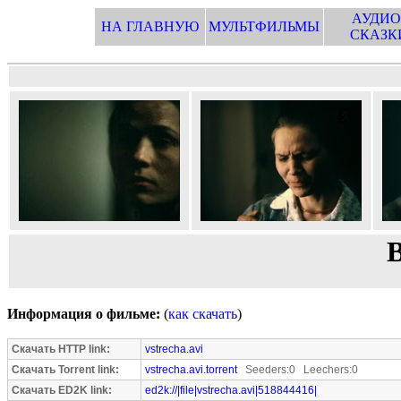
АУДИО
НА ГЛАВНУЮ
МУЛЬТФИЛЬМЫ
СКАЗК
Информация о фильме:
(
как скачать
)
Скачать HTTP link:
vstrecha.avi
Скачать Torrent link:
vstrecha.avi.torrent
Seeders:0 Leechers:0
Скачать ED2K link:
ed2k://|file|vstrecha.avi|518844416|