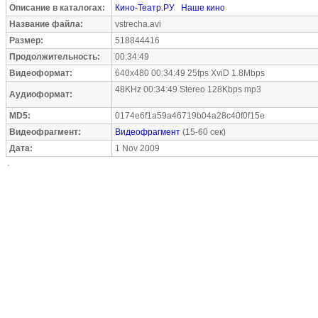
Описание в каталогах:
Кино-Театр.РУ
Наше кино
Название файла:
vstrecha.avi
Размер:
518844416
Продолжительность:
00:34:49
Видеоформат:
640x480 00:34:49 25fps XviD 1.8Mbps
48KHz 00:34:49 Stereo 128Kbps mp3
Аудиоформат:
MD5:
0174e6f1a59a46719b04a28c40f0f15e
Видеофрагмент:
Видеофрагмент
(15-60 сек)
Дата:
1 Nov 2009