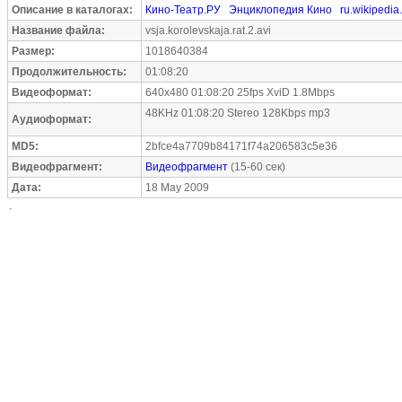
Описание в каталогах:
Кино-Театр.РУ
Энциклопедия Кино
ru.wikipedia
Название файла:
vsja.korolevskaja.rat.2.avi
Размер:
1018640384
Продолжительность:
01:08:20
Видеоформат:
640x480 01:08:20 25fps XviD 1.8Mbps
48KHz 01:08:20 Stereo 128Kbps mp3
Аудиоформат:
MD5:
2bfce4a7709b84171f74a206583c5e36
Видеофрагмент:
Видеофрагмент
(15-60 сек)
Дата:
18 May 2009