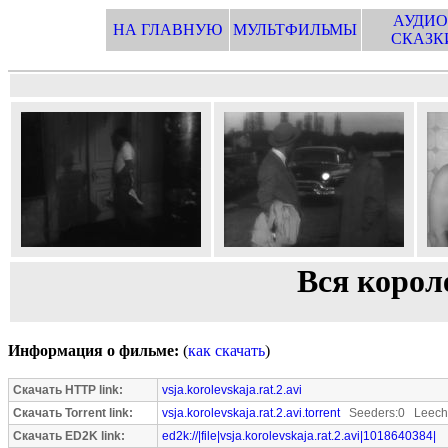
АУДИО
НА ГЛАВНУЮ
МУЛЬТФИЛЬМЫ
СКАЗК
Вся короле
Информация о фильме:
(
как скачать
)
Скачать HTTP link:
vsja.korolevskaja.rat.2.avi
Скачать Torrent link:
vsja.korolevskaja.rat.2.avi.torrent
Seeders:0 Leeche
Скачать ED2K link:
ed2k://|file|vsja.korolevskaja.rat.2.avi|1018640384|