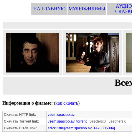
АУДИО
НА ГЛАВНУЮ
МУЛЬТФИЛЬМЫ
СКАЗК
Все
Информация о фильме:
(
как скачать
)
Скачать HTTP link:
vsem.spasibo.avi
Скачать Torrent link:
vsem.spasibo.avi.torrent
Seeders:0 Leechers:0
Скачать ED2K link:
ed2k://|file|vsem.spasibo.avi|1470306304|