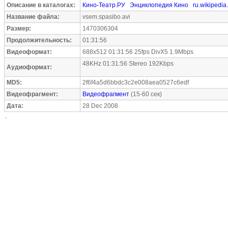
Описание в каталогах:
Кино-Театр.РУ
Энциклопедия Кино
ru.wikipedia
Название файла:
vsem.spasibo.avi
Размер:
1470306304
Продолжительность:
01:31:56
Видеоформат:
688x512 01:31:56 25fps DivX5 1.9Mbps
48KHz 01:31:56 Stereo 192Kbps
Аудиоформат:
MD5:
2f6f4a5d6bbdc3c2e008aea0527c6edf
Видеофрагмент:
Видеофрагмент
(15-60 сек)
Дата:
28 Dec 2008