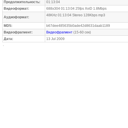
Продолжительность:
01:13:04
Видеоформат:
688x304 01:13:04 25fps XviD 1.8Mbps
48KHz 01:13:04 Stereo 128Kbps mp3
Аудиоформат:
MD5:
b67dee485635b0ade42d8631daab1189
Видеофрагмент:
Видеофрагмент
(15-60 сек)
Дата:
13 Jul 2009