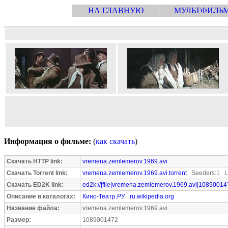
НА ГЛАВНУЮ
МУЛЬТФИЛЬ
Информация о фильме:
(
как скачать
)
Скачать HTTP link:
vremena.zemlemerov.1969.avi
Скачать Torrent link:
vremena.zemlemerov.1969.avi.torrent
Seeders:1 Le
Скачать ED2K link:
ed2k://|file|vremena.zemlemerov.1969.avi|10890014
Описание в каталогах:
Кино-Театр.РУ
ru.wikipedia.org
Название файла:
vremena.zemlemerov.1969.avi
Размер:
1089001472