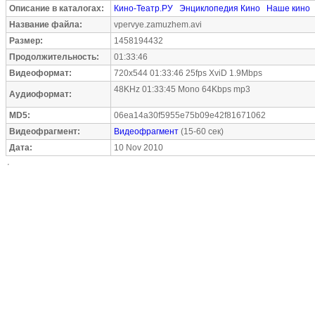
Описание в каталогах:
Кино-Театр.РУ
Энциклопедия Кино
Наше кино
Название файла:
vpervye.zamuzhem.avi
Размер:
1458194432
Продолжительность:
01:33:46
Видеоформат:
720x544 01:33:46 25fps XviD 1.9Mbps
48KHz 01:33:45 Mono 64Kbps mp3
Аудиоформат:
MD5:
06ea14a30f5955e75b09e42f81671062
Видеофрагмент:
Видеофрагмент
(15-60 сек)
Дата:
10 Nov 2010