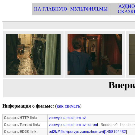
АУДИО
НА ГЛАВНУЮ
МУЛЬТФИЛЬМЫ
СКАЗК
Вперв
Информация о фильме:
(
как скачать
)
Скачать HTTP link:
vpervye.zamuzhem.avi
Скачать Torrent link:
vpervye.zamuzhem.avi.torrent
Seeders:0 Leechers
Скачать ED2K link:
ed2k://|file|vpervye.zamuzhem.avi|1458194432|