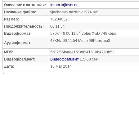
Описание в каталогах:
forum.arjlover.net
Название файла:
vjacheslav.nazarov.1974.avi
Размер:
76204032
Продолжительность:
00:11:54
Видеоформат:
576x448 00:11:54 25fps XviD 748Kbps
48KHz 00:11:54 Mono 96Kbps mp3
Аудиоформат:
MD5:
5c07f65faade1f23d6f41510b47a0b52
Видеофрагмент:
Видеофрагмент
(15-60 сек)
Дата:
10 Mar 2014