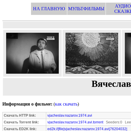
АУДИО
НА ГЛАВНУЮ
МУЛЬТФИЛЬМЫ
СКАЗК
Вячеслав
Информация о фильме:
(
как скачать
)
Скачать HTTP link:
vjacheslav.nazarov.1974.avi
Скачать Torrent link:
vjacheslav.nazarov.1974.avi.torrent
Seeders:0 Leec
Скачать ED2K link:
ed2k://|file|vjacheslav.nazarov.1974.avi|76204032|