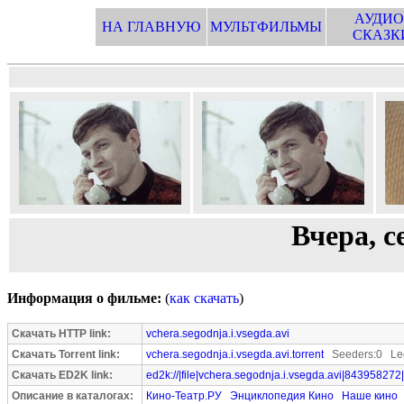
АУДИО
НА ГЛАВНУЮ
МУЛЬТФИЛЬМЫ
СКАЗК
Вчера, с
Информация о фильме:
(
как скачать
)
Скачать HTTP link:
vchera.segodnja.i.vsegda.avi
Скачать Torrent link:
vchera.segodnja.i.vsegda.avi.torrent
Seeders:0 Lee
Скачать ED2K link:
ed2k://|file|vchera.segodnja.i.vsegda.avi|843958272|
Описание в каталогах:
Кино-Театр.РУ
Энциклопедия Кино
Наше кино