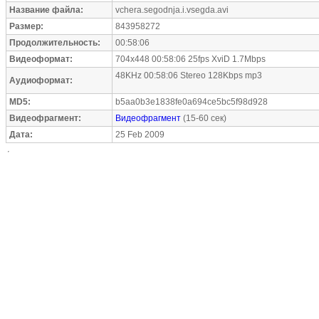
Название файла:
vchera.segodnja.i.vsegda.avi
Размер:
843958272
Продолжительность:
00:58:06
Видеоформат:
704x448 00:58:06 25fps XviD 1.7Mbps
48KHz 00:58:06 Stereo 128Kbps mp3
Аудиоформат:
MD5:
b5aa0b3e1838fe0a694ce5bc5f98d928
Видеофрагмент:
Видеофрагмент
(15-60 сек)
Дата:
25 Feb 2009