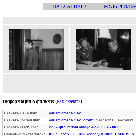
НА ГЛАВНУЮ
МУЛЬТФИЛЬ
Информация о фильме:
(
как скачать
)
Скачать HTTP link:
variant.omega.4.avi
Скачать Torrent link:
variant.omega.4.avi.torrent
Seeders:0 Leechers:0
Скачать ED2K link:
ed2k://|file|variant.omega.4.avi|1564588032|
Описание в каталогах:
Кино-Театр.РУ
Энциклопедия Кино
Наше кино