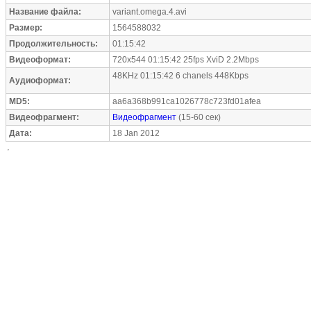
Название файла:
variant.omega.4.avi
Размер:
1564588032
Продолжительность:
01:15:42
Видеоформат:
720x544 01:15:42 25fps XviD 2.2Mbps
48KHz 01:15:42 6 chanels 448Kbps
Аудиоформат:
MD5:
aa6a368b991ca1026778c723fd01afea
Видеофрагмент:
Видеофрагмент
(15-60 сек)
Дата:
18 Jan 2012