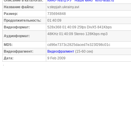
Описание в каталогах:
Кино-Театр.РУ
Наше кино
kino-teatr.ru
Название файла:
v.stepjah.ukrainy.avi
Размер:
735694848
Продолжительность:
01:40:09
Видеоформат:
528x368 01:40:09 25fps DivX5 841Kbps
48KHz 01:40:09 Stereo 128Kbps mp3
Аудиоформат:
MD5:
cd96e7373c2825daced7e323f298c01c
Видеофрагмент:
Видеофрагмент
(15-60 сек)
Дата:
9 Feb 2009