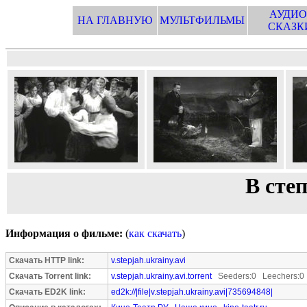
АУДИО
НА ГЛАВНУЮ
МУЛЬТФИЛЬМЫ
СКАЗК
В сте
Информация о фильме:
(
как скачать
)
Скачать HTTP link:
v.stepjah.ukrainy.avi
Скачать Torrent link:
v.stepjah.ukrainy.avi.torrent
Seeders:0 Leechers:0
Скачать ED2K link:
ed2k://|file|v.stepjah.ukrainy.avi|735694848|