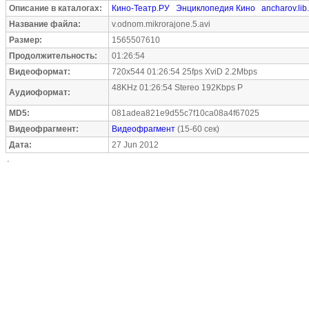
Описание в каталогах:
Кино-Театр.РУ
Энциклопедия Кино
ancharov.lib
Название файла:
v.odnom.mikrorajone.5.avi
Размер:
1565507610
Продолжительность:
01:26:54
Видеоформат:
720x544 01:26:54 25fps XviD 2.2Mbps
48KHz 01:26:54 Stereo 192Kbps P
Аудиоформат:
MD5:
081adea821e9d55c7f10ca08a4f67025
Видеофрагмент:
Видеофрагмент
(15-60 сек)
Дата:
27 Jun 2012