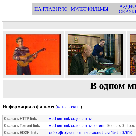
АУДИО
НА ГЛАВНУЮ
МУЛЬТФИЛЬМЫ
СКАЗК
В одном м
Информация о фильме:
(
как скачать
)
Скачать HTTP link:
v.odnom.mikrorajone.5.avi
Скачать Torrent link:
v.odnom.mikrorajone.5.avi.torrent
Seeders:0 Leech
Скачать ED2K link:
ed2k://|file|v.odnom.mikrorajone.5.avi|1565507610|