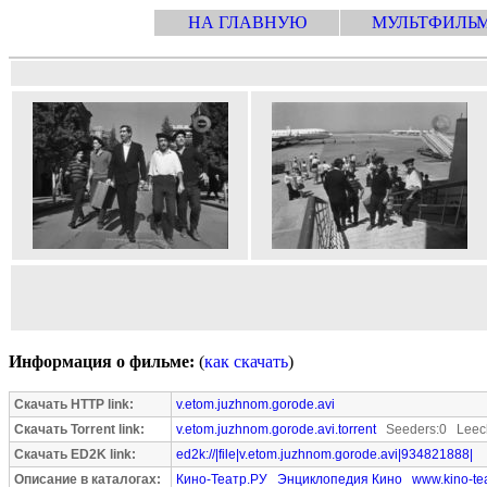
НА ГЛАВНУЮ
МУЛЬТФИЛЬ
Информация о фильме:
(
как скачать
)
Скачать HTTP link:
v.etom.juzhnom.gorode.avi
Скачать Torrent link:
v.etom.juzhnom.gorode.avi.torrent
Seeders:0 Leech
Скачать ED2K link:
ed2k://|file|v.etom.juzhnom.gorode.avi|934821888|
Описание в каталогах:
Кино-Театр.РУ
Энциклопедия Кино
www.kino-tea