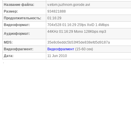
Название файла:
v.etom.juzhnom.gorode.avi
Размер:
934821888
Продолжительность:
01:16:29
Видеоформат:
704x528 01:16:29 25fps XviD 1.4Mbps
44KHz 01:16:29 Mono 128Kbps mp3
Аудиоформат:
MD5:
35e8c6eddc5b53f45de838efd5d9187a
Видеофрагмент:
Видеофрагмент
(15-60 сек)
Дата:
11 Jun 2010