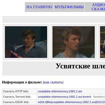
АУДИО
НА ГЛАВНУЮ
МУЛЬТФИЛЬМЫ
СКАЗК
Усвятские шле
Информация о фильме:
(
как скачать
)
Скачать HTTP link:
usvjatskie.shlemonoscy.1982.2.avi
Скачать Torrent link:
usvjatskie.shlemonoscy.1982.2.avi.torrent
Seeders:
Скачать ED2K link:
ed2k://|file|usvjatskie.shlemonoscy.1982.2.avi|9321