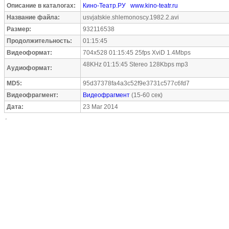
Описание в каталогах:
Кино-Театр.РУ
www.kino-teatr.ru
Название файла:
usvjatskie.shlemonoscy.1982.2.avi
Размер:
932116538
Продолжительность:
01:15:45
Видеоформат:
704x528 01:15:45 25fps XviD 1.4Mbps
48KHz 01:15:45 Stereo 128Kbps mp3
Аудиоформат:
MD5:
95d37378fa4a3c52f9e3731c577c6fd7
Видеофрагмент:
Видеофрагмент
(15-60 сек)
Дата:
23 Mar 2014