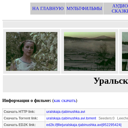
АУДИО
НА ГЛАВНУЮ
МУЛЬТФИЛЬМЫ
СКАЗК
Уральск
Информация о фильме:
(
как скачать
)
Скачать HTTP link:
uralskaja.rjabinushka.avi
Скачать Torrent link:
uralskaja.rjabinushka.avi.torrent
Seeders:0 Leeche
Скачать ED2K link:
ed2k://|file|uralskaja.rjabinushka.avi|952295424|