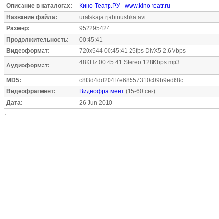
Описание в каталогах:
Кино-Театр.РУ
www.kino-teatr.ru
Название файла:
uralskaja.rjabinushka.avi
Размер:
952295424
Продолжительность:
00:45:41
Видеоформат:
720x544 00:45:41 25fps DivX5 2.6Mbps
48KHz 00:45:41 Stereo 128Kbps mp3
Аудиоформат:
MD5:
c8f3d4dd204f7e68557310c09b9ed68c
Видеофрагмент:
Видеофрагмент
(15-60 сек)
Дата:
26 Jun 2010