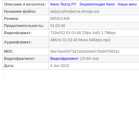
Описание в каталогах:
Кино-Театр.РУ
Энциклопедия Кино
Наше кино
Название файла:
ubijcy.vyhodjat.na.dorogu.avi
Размер:
895821406
Продолжительность:
01:03:48
Видеоформат:
720x552 01:03:48 25fps XviD 1.7Mbps
48KHz 01:03:48 Mono 64Kbps mp3
Аудиоформат:
MD5:
0be7bee5973d7a0d3e8e675b69706541
Видеофрагмент:
Видеофрагмент
(15-60 сек)
Дата:
4 Jun 2010