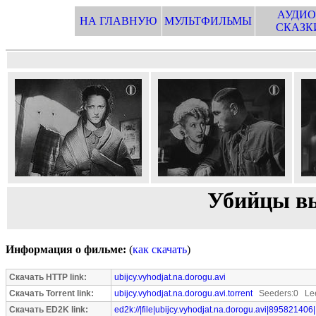
АУДИО
НА ГЛАВНУЮ
МУЛЬТФИЛЬМЫ
СКАЗК
Убийцы вы
Информация о фильме:
(
как скачать
)
Скачать HTTP link:
ubijcy.vyhodjat.na.dorogu.avi
Скачать Torrent link:
ubijcy.vyhodjat.na.dorogu.avi.torrent
Seeders:0 Lee
Скачать ED2K link:
ed2k://|file|ubijcy.vyhodjat.na.dorogu.avi|895821406|