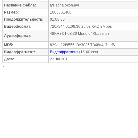
Название файла:
tysjacha.okon.avi
Размер:
1065361408
Продолжительность:
01:08:30
Видеоформат:
720x544 01:08:30 25fps XviD 2Mbps
48KHz 01:08:30 Mono 64Kbps mp3
Аудиоформат:
MD5:
829aa12f9556d0e3035f1348a4c7bef6
Видеофрагмент:
Видеофрагмент
(15-60 сек)
Дата:
23 Jul 2013