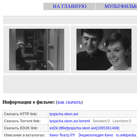
НА ГЛАВНУЮ
МУЛЬТФИЛЬ
Информация о фильме:
(
как скачать
)
Скачать HTTP link:
tysjacha.okon.avi
Скачать Torrent link:
tysjacha.okon.avi.torrent
Seeders:0 Leechers:0
Скачать ED2K link:
ed2k://|file|tysjacha.okon.avi|1065361408|
Описание в каталогах:
Кино-Театр.РУ
Энциклопедия Кино
ru.wikipedia