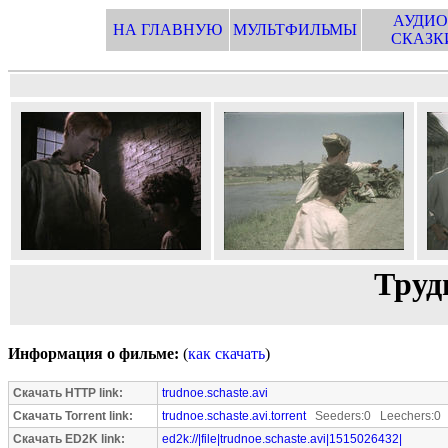
АУДИО
НА ГЛАВНУЮ
МУЛЬТФИЛЬМЫ
СКАЗК
Труд
Информация о фильме:
(
как скачать
)
Скачать HTTP link:
trudnoe.schaste.avi
Скачать Torrent link:
trudnoe.schaste.avi.torrent
Seeders:0 Leechers:0
Скачать ED2K link:
ed2k://|file|trudnoe.schaste.avi|1515026432|