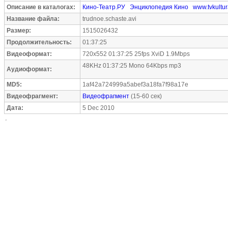
Описание в каталогах:
Кино-Театр.РУ
Энциклопедия Кино
www.tvkultur
Название файла:
trudnoe.schaste.avi
Размер:
1515026432
Продолжительность:
01:37:25
Видеоформат:
720x552 01:37:25 25fps XviD 1.9Mbps
48KHz 01:37:25 Mono 64Kbps mp3
Аудиоформат:
MD5:
1af42a724999a5abef3a18fa7f98a17e
Видеофрагмент:
Видеофрагмент
(15-60 сек)
Дата:
5 Dec 2010