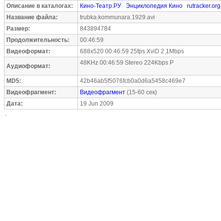
Описание в каталогах:
Кино-Театр.РУ
Энциклопедия Кино
rutracker.org
Название файла:
trubka.kommunara.1929.avi
Размер:
843894784
Продолжительность:
00:46:59
Видеоформат:
688x520 00:46:59 25fps XviD 2.1Mbps
48KHz 00:46:59 Stereo 224Kbps P
Аудиоформат:
MD5:
42b46ab5f5076fcb0a0d6a5458c469e7
Видеофрагмент:
Видеофрагмент
(15-60 сек)
Дата:
19 Jun 2009