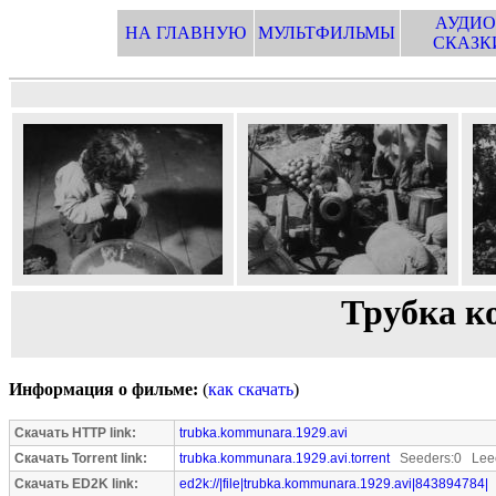
АУДИО
НА ГЛАВНУЮ
МУЛЬТФИЛЬМЫ
СКАЗК
Трубка к
Информация о фильме:
(
как скачать
)
Скачать HTTP link:
trubka.kommunara.1929.avi
Скачать Torrent link:
trubka.kommunara.1929.avi.torrent
Seeders:0 Leec
Скачать ED2K link:
ed2k://|file|trubka.kommunara.1929.avi|843894784|