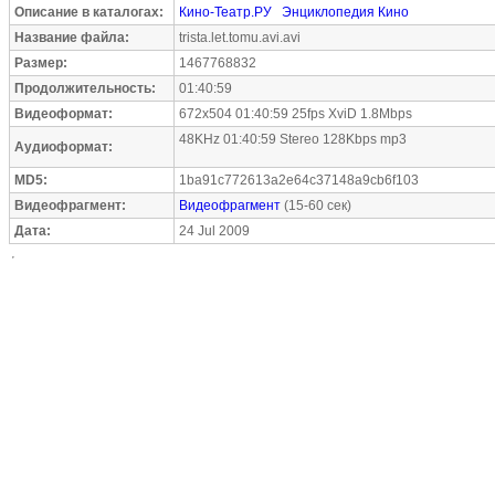
Описание в каталогах:
Кино-Театр.РУ
Энциклопедия Кино
Название файла:
trista.let.tomu.avi.avi
Размер:
1467768832
Продолжительность:
01:40:59
Видеоформат:
672x504 01:40:59 25fps XviD 1.8Mbps
48KHz 01:40:59 Stereo 128Kbps mp3
Аудиоформат:
MD5:
1ba91c772613a2e64c37148a9cb6f103
Видеофрагмент:
Видеофрагмент
(15-60 сек)
Дата:
24 Jul 2009