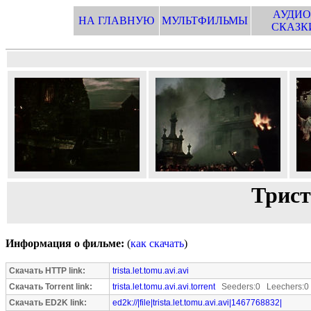
АУДИО
НА ГЛАВНУЮ
МУЛЬТФИЛЬМЫ
СКАЗК
Триста
Информация о фильме:
(
как скачать
)
Скачать HTTP link:
trista.let.tomu.avi.avi
Скачать Torrent link:
trista.let.tomu.avi.avi.torrent
Seeders:0 Leechers:0
Скачать ED2K link:
ed2k://|file|trista.let.tomu.avi.avi|1467768832|