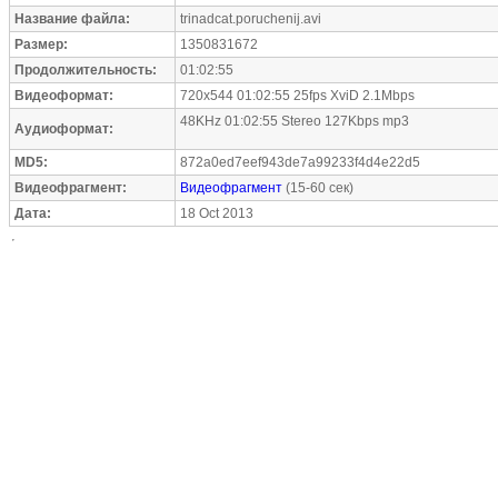
Название файла:
trinadcat.poruchenij.avi
Размер:
1350831672
Продолжительность:
01:02:55
Видеоформат:
720x544 01:02:55 25fps XviD 2.1Mbps
48KHz 01:02:55 Stereo 127Kbps mp3
Аудиоформат:
MD5:
872a0ed7eef943de7a99233f4d4e22d5
Видеофрагмент:
Видеофрагмент
(15-60 сек)
Дата:
18 Oct 2013