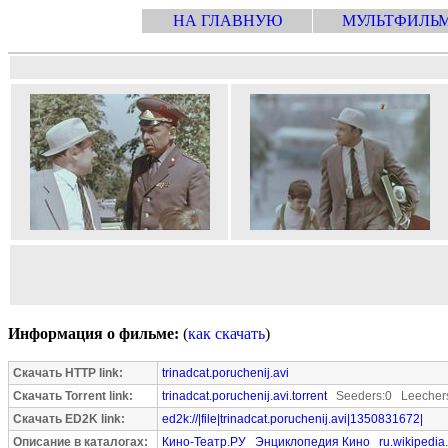
НА ГЛАВНУЮ
МУЛЬТФИЛЬ
Информация о фильме:
(
как скачать
)
Скачать HTTP link:
trinadcat.poruchenij.avi
Скачать Torrent link:
trinadcat.poruchenij.avi.torrent
Seeders:0 Leecher
Скачать ED2K link:
ed2k://|file|trinadcat.poruchenij.avi|1350831672|
Описание в каталогах:
Кино-Театр.РУ
Энциклопедия Кино
ru.wikipedia