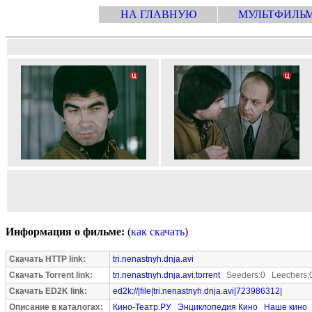
НА ГЛАВНУЮ
МУЛЬТФИЛЬ
Информация о фильме:
(
как скачать
)
Скачать HTTP link:
tri.nenastnyh.dnja.avi
Скачать Torrent link:
tri.nenastnyh.dnja.avi.torrent
Seeders:0 Leechers:
Скачать ED2K link:
ed2k://|file|tri.nenastnyh.dnja.avi|723986312|
Описание в каталогах:
Кино-Театр.РУ
Энциклопедия Кино
Наше кино