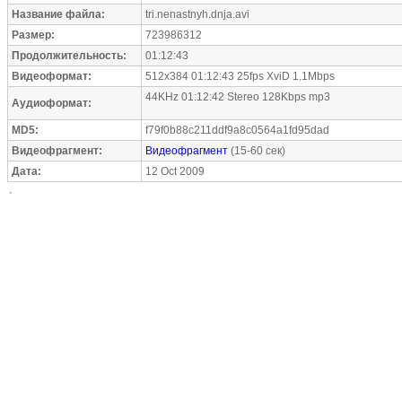
Название файла:
tri.nenastnyh.dnja.avi
Размер:
723986312
Продолжительность:
01:12:43
Видеоформат:
512x384 01:12:43 25fps XviD 1.1Mbps
44KHz 01:12:42 Stereo 128Kbps mp3
Аудиоформат:
MD5:
f79f0b88c211ddf9a8c0564a1fd95dad
Видеофрагмент:
Видеофрагмент
(15-60 сек)
Дата:
12 Oct 2009