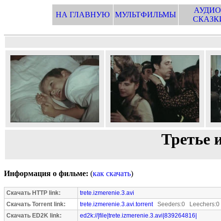
АУДИО
НА ГЛАВНУЮ
МУЛЬТФИЛЬМЫ
СКАЗК
Третье и
Информация о фильме:
(
как скачать
)
Скачать HTTP link:
trete.izmerenie.3.avi
Скачать Torrent link:
trete.izmerenie.3.avi.torrent
Seeders:0 Leechers:0
Скачать ED2K link:
ed2k://|file|trete.izmerenie.3.avi|839264816|