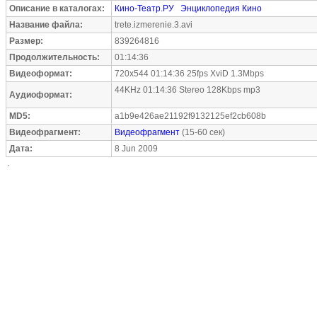
Описание в каталогах:
Кино-Театр.РУ
Энциклопедия Кино
Название файла:
trete.izmerenie.3.avi
Размер:
839264816
Продолжительность:
01:14:36
Видеоформат:
720x544 01:14:36 25fps XviD 1.3Mbps
44KHz 01:14:36 Stereo 128Kbps mp3
Аудиоформат:
MD5:
a1b9e426ae21192f9132125ef2cb608b
Видеофрагмент:
Видеофрагмент
(15-60 сек)
Дата:
8 Jun 2009