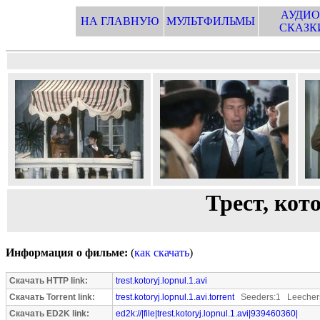
АУДИО
НА ГЛАВНУЮ
МУЛЬТФИЛЬМЫ
СКАЗК
Трест, кот
Информация о фильме:
(
как скачать
)
Скачать HTTP link:
trest.kotoryj.lopnul.1.avi
Скачать Torrent link:
trest.kotoryj.lopnul.1.avi.torrent
Seeders:1 Leecher
Скачать ED2K link:
ed2k://|file|trest.kotoryj.lopnul.1.avi|939460360|