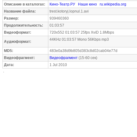
Описание в каталогах:
Кино-Театр.РУ
Наше кино
ru.wikipedia.org
Название файла:
trest.kotoryj.lopnul.1.avi
Размер:
939460360
Продолжительность:
01:03:57
Видеоформат:
720x552 01:03:57 25fps XviD 1.8Mbps
44KHz 01:03:57 Mono 56Kbps mp3
Аудиоформат:
MD5:
483e0a38d9b805d383c8d02cab04e77d
Видеофрагмент:
Видеофрагмент
(15-60 сек)
Дата:
1 Jul 2010