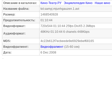
Описание в каталогах:
Кино-Театр.РУ
Энциклопедия Кино
Наше кино
Название файла:
tot.samyj.mjunhgauzen.1.avi
Размер:
1468540928
Продолжительность:
01:10:44
Видеоформат:
720x544 01:10:44 25fps DivX5 2.3Mbps
48KHz 01:10:44 6 chanels 448Kbps
Аудиоформат:
MD5:
4c22b612f7ecbeede9e6929ebef68165
Видеофрагмент:
Видеофрагмент
(15-60 сек)
Дата:
6 Dec 2008