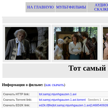
АУДИО
НА ГЛАВНУЮ
МУЛЬТФИЛЬМЫ
СКАЗК
Тот самый 
Информация о фильме:
(
как скачать
)
Скачать HTTP link:
tot.samyj.mjunhgauzen.1.avi
Скачать Torrent link:
tot.samyj.mjunhgauzen.1.avi.torrent
Seeders:1 Lee
Скачать ED2K link:
ed2k://|file|tot.samyj.mjunhgauzen.1.avi|1468540928