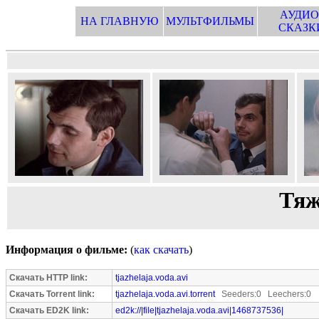
АУДИО
НА ГЛАВНУЮ
МУЛЬТФИЛЬМЫ
СКАЗК
Тяж
Информация о фильме:
(
как скачать
)
Скачать HTTP link:
tjazhelaja.voda.avi
Скачать Torrent link:
tjazhelaja.voda.avi.torrent
Seeders:0 Leechers:0
Скачать ED2K link:
ed2k://|file|tjazhelaja.voda.avi|1468737536|