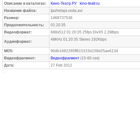
Описание в каталогах:
Кино-Театр.РУ
kino-teatr.ru
Название файла:
tjazhelaja.voda.avi
Размер:
1468737536
Продолжительность:
01:20:35
Видеоформат:
688x512 01:20:35 25fps DivX5 2.2Mbps
48KHz 01:20:35 Stereo 192Kbps
Аудиоформат:
MD5:
90db1682295ff815315d158d25ae6134
Видеофрагмент:
Видеофрагмент
(15-60 сек)
Дата:
27 Feb 2012