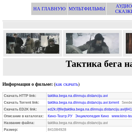
АУДИО
НА ГЛАВНУЮ
МУЛЬТФИЛЬМЫ
СКАЗК
Тактика бега 
Информация о фильме:
(
как скачать
)
Скачать HTTP link:
taktika.bega.na.dlinnuju.distanciju.avi
Скачать Torrent link:
taktika.bega.na.dlinnuju.distanciju.avi.torrent
Seeder
Скачать ED2K link:
ed2k://|file|taktika.bega.na.dlinnuju.distanciju.avi|8
Описание в каталогах:
Кино-Театр.РУ
Энциклопедия Кино
www.kino-tea
Название файла:
taktika.bega.na.dlinnuju.distanciju.avi
Размер:
841084928