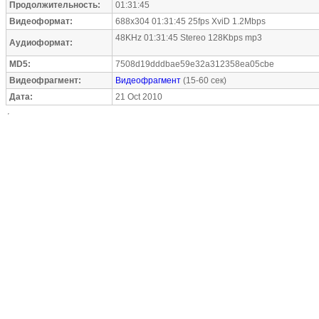
Продолжительность:
01:31:45
Видеоформат:
688x304 01:31:45 25fps XviD 1.2Mbps
48KHz 01:31:45 Stereo 128Kbps mp3
Аудиоформат:
MD5:
7508d19dddbae59e32a312358ea05cbe
Видеофрагмент:
Видеофрагмент
(15-60 сек)
Дата:
21 Oct 2010