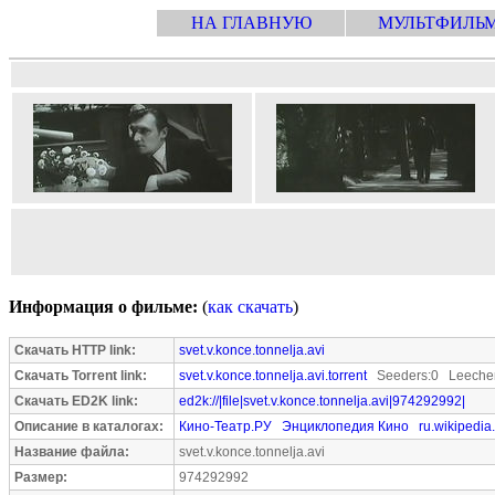
НА ГЛАВНУЮ
МУЛЬТФИЛЬ
Информация о фильме:
(
как скачать
)
Скачать HTTP link:
svet.v.konce.tonnelja.avi
Скачать Torrent link:
svet.v.konce.tonnelja.avi.torrent
Seeders:0 Leecher
Скачать ED2K link:
ed2k://|file|svet.v.konce.tonnelja.avi|974292992|
Описание в каталогах:
Кино-Театр.РУ
Энциклопедия Кино
ru.wikipedia
Название файла:
svet.v.konce.tonnelja.avi
Размер:
974292992