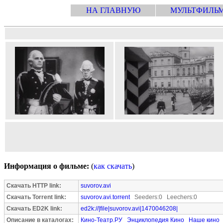
НА ГЛАВНУЮ
МУЛЬТФИЛЬ
Информация о фильме:
(
как скачать
)
Скачать HTTP link:
suvorov.avi
Скачать Torrent link:
suvorov.avi.torrent
Seeders:0 Leechers:0
Скачать ED2K link:
ed2k://|file|suvorov.avi|1470046208|
Описание в каталогах:
Кино-Театр.РУ
Энциклопедия Кино
Наше кино