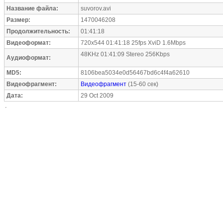
Название файла:
suvorov.avi
Размер:
1470046208
Продолжительность:
01:41:18
Видеоформат:
720x544 01:41:18 25fps XviD 1.6Mbps
48KHz 01:41:09 Stereo 256Kbps
Аудиоформат:
MD5:
8106bea5034e0d56467bd6c4f4a62610
Видеофрагмент:
Видеофрагмент
(15-60 сек)
Дата:
29 Oct 2009