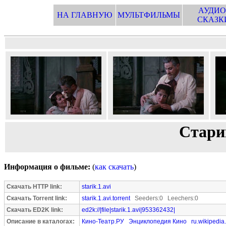
АУДИО
НА ГЛАВНУЮ
МУЛЬТФИЛЬМЫ
СКАЗК
Старик
Информация о фильме:
(
как скачать
)
Скачать HTTP link:
starik.1.avi
Скачать Torrent link:
starik.1.avi.torrent
Seeders:0 Leechers:0
Скачать ED2K link:
ed2k://|file|starik.1.avi|953362432|
Описание в каталогах:
Кино-Театр.РУ
Энциклопедия Кино
ru.wikipedia