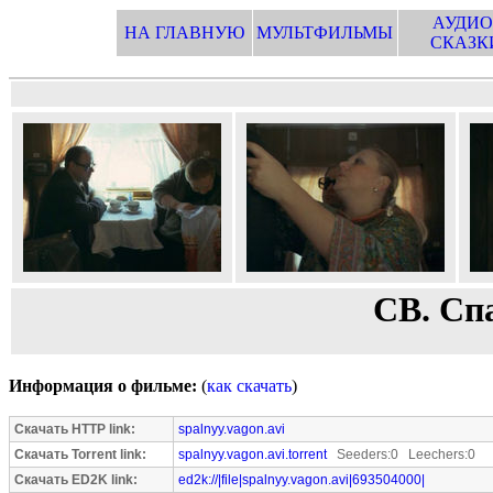
АУДИО
НА ГЛАВНУЮ
МУЛЬТФИЛЬМЫ
СКАЗК
СВ. Сп
Информация о фильме:
(
как скачать
)
Скачать HTTP link:
spalnyy.vagon.avi
Скачать Torrent link:
spalnyy.vagon.avi.torrent
Seeders:0 Leechers:0
Скачать ED2K link:
ed2k://|file|spalnyy.vagon.avi|693504000|