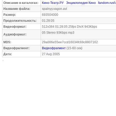
Описание в каталогах:
Кино-Театр.РУ
Энциклопедия Кино
fandom.rusf.
Название файла:
spalnyy.vagon.avi
Размер:
693504000
Продолжительность:
01:28:05
Видеоформат:
512x384 01:28:05 25fps DivX 943Kbps
05 Stereo 93Kbps mp3
Аудиоформат:
MD5:
29a006e55ee7ccd16034fc69c8807162
Видеофрагмент:
Видеофрагмент
(15-60 сек)
Дата:
27 Aug 2005