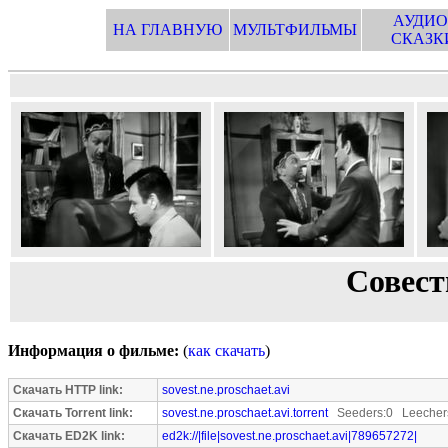
АУДИО
НА ГЛАВНУЮ
МУЛЬТФИЛЬМЫ
СКАЗК
Совест
Информация о фильме:
(
как скачать
)
Скачать HTTP link:
sovest.ne.proschaet.avi
Скачать Torrent link:
sovest.ne.proschaet.avi.torrent
Seeders:0 Leecher
Скачать ED2K link:
ed2k://|file|sovest.ne.proschaet.avi|789657272|