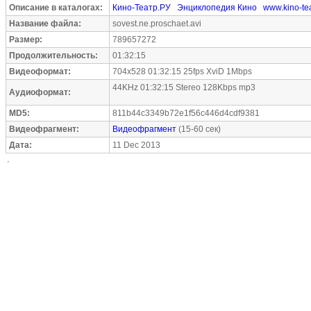
Описание в каталогах:
Кино-Театр.РУ
Энциклопедия Кино
www.kino-tea
Название файла:
sovest.ne.proschaet.avi
Размер:
789657272
Продолжительность:
01:32:15
Видеоформат:
704x528 01:32:15 25fps XviD 1Mbps
44KHz 01:32:15 Stereo 128Kbps mp3
Аудиоформат:
MD5:
811b44c3349b72e1f56c446d4cdf9381
Видеофрагмент:
Видеофрагмент
(15-60 сек)
Дата:
11 Dec 2013