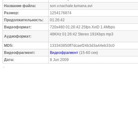
Название файла:
son.v.nachale.tumana.avi
Размер:
1254176874
Продолжительность:
01:26:42
Видеоформат:
720x480 01:26:42 25fps XviD 1.4Mbps
48KHz 01:26:42 Stereo 191Kbps mp3
Аудиоформат:
MD5:
133343850ff7dcaef24b3d3a44eb33c0
Видеофрагмент:
Видеофрагмент
(15-60 сек)
Дата:
8 Jun 2009