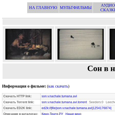
АУДИО
НА ГЛАВНУЮ
МУЛЬТФИЛЬМЫ
СКАЗК
Сон в 
Информация о фильме:
(
как скачать
)
Скачать HTTP link:
son.v.nachale.tumana.avi
Скачать Torrent link:
son.v.nachale.tumana.avi.torrent
Seeders:0 Leeche
Скачать ED2K link:
ed2k://|file|son.v.nachale.tumana.avi|1254176874|
Описание в каталогах:
Кино-Театр.РУ
Наше кино