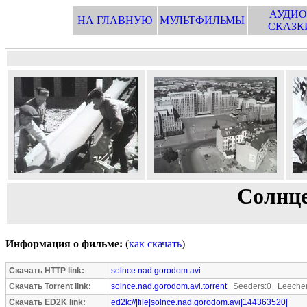
АУДИО
НА ГЛАВНУЮ
МУЛЬТФИЛЬМЫ
СКАЗК
Солнце
Информация о фильме:
(
как скачать
)
Скачать HTTP link:
solnce.nad.gorodom.avi
Скачать Torrent link:
solnce.nad.gorodom.avi.torrent
Seeders:0 Leecher
Скачать ED2K link:
ed2k://|file|solnce.nad.gorodom.avi|144363520|