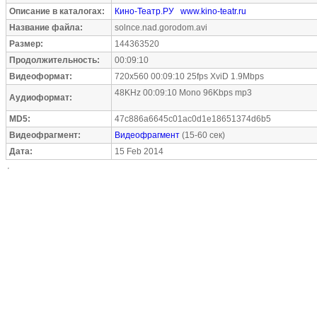
Описание в каталогах:
Кино-Театр.РУ
www.kino-teatr.ru
Название файла:
solnce.nad.gorodom.avi
Размер:
144363520
Продолжительность:
00:09:10
Видеоформат:
720x560 00:09:10 25fps XviD 1.9Mbps
48KHz 00:09:10 Mono 96Kbps mp3
Аудиоформат:
MD5:
47c886a6645c01ac0d1e18651374d6b5
Видеофрагмент:
Видеофрагмент
(15-60 сек)
Дата:
15 Feb 2014