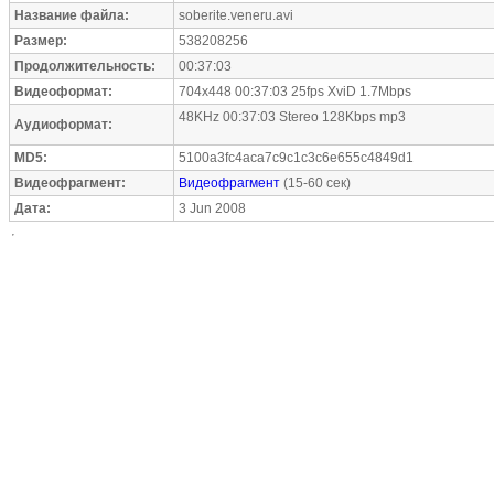
Название файла:
soberite.veneru.avi
Размер:
538208256
Продолжительность:
00:37:03
Видеоформат:
704x448 00:37:03 25fps XviD 1.7Mbps
48KHz 00:37:03 Stereo 128Kbps mp3
Аудиоформат:
MD5:
5100a3fc4aca7c9c1c3c6e655c4849d1
Видеофрагмент:
Видеофрагмент
(15-60 сек)
Дата:
3 Jun 2008