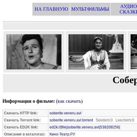
АУДИО
НА ГЛАВНУЮ
МУЛЬТФИЛЬМЫ
СКАЗК
Собе
Информация о фильме:
(
как скачать
)
Скачать HTTP link:
soberite.veneru.avi
Скачать Torrent link:
soberite.veneru.avi.torrent
Seeders:0 Leechers:0
Скачать ED2K link:
ed2k://|file|soberite.veneru.avi|538208256|
Описание в каталогах:
Кино-Театр.РУ