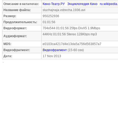
Описание в каталогах:
Кино-Театр.РУ
Энциклопедия Кино
ru.wikipedia
Название файла:
sluchajnaja.vstrecha.1936.avi
Размер:
950252936
Продолжительность:
01:01:56
Видеоформат:
704x544 01:01:56 25fps DivX5 1.9Mbps
44KHz 01:01:56 Stereo 128Kbps mp3
Аудиоформат:
MD5:
e0103ca4217d4e13da5a756d563857a7
Видеофрагмент:
Видеофрагмент
(15-60 сек)
Дата:
17 Nov 2013