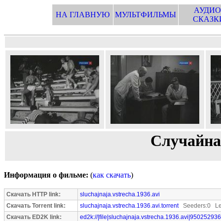
АУДИО
НА ГЛАВНУЮ
МУЛЬТФИЛЬМЫ
СКАЗК
Случайная
Информация о фильме:
(
как скачать
)
Скачать HTTP link:
sluchajnaja.vstrecha.1936.avi
Скачать Torrent link:
sluchajnaja.vstrecha.1936.avi.torrent
Seeders:0 Le
Скачать ED2K link:
ed2k://|file|sluchajnaja.vstrecha.1936.avi|950252936