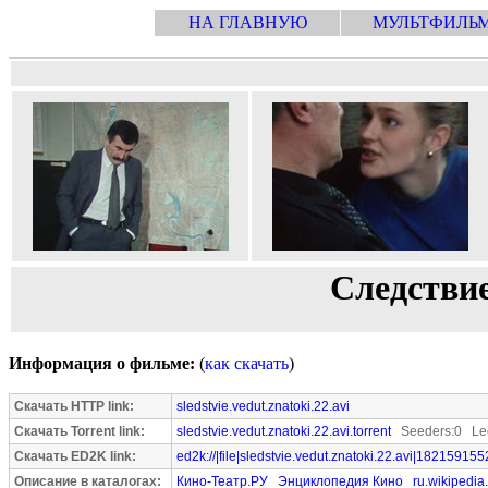
НА ГЛАВНУЮ
МУЛЬТФИЛЬ
Следствие
Информация о фильме:
(
как скачать
)
Скачать HTTP link:
sledstvie.vedut.znatoki.22.avi
Скачать Torrent link:
sledstvie.vedut.znatoki.22.avi.torrent
Seeders:0 Lee
Скачать ED2K link:
ed2k://|file|sledstvie.vedut.znatoki.22.avi|182159155
Описание в каталогах:
Кино-Театр.РУ
Энциклопедия Кино
ru.wikipedia