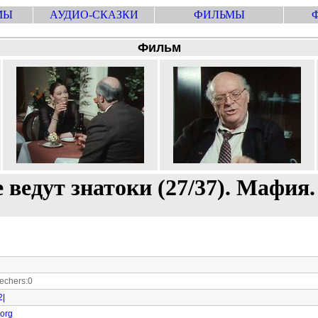
МЫ
АУДИО-СКАЗКИ
ФИЛЬМЫ
Фильм
 ведут знатоки (27/37). Мафия
chers:0
2|
.org