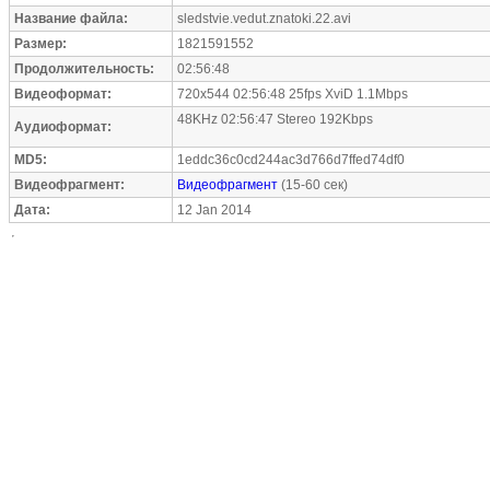
Название файла:
sledstvie.vedut.znatoki.22.avi
Размер:
1821591552
Продолжительность:
02:56:48
Видеоформат:
720x544 02:56:48 25fps XviD 1.1Mbps
48KHz 02:56:47 Stereo 192Kbps
Аудиоформат:
MD5:
1eddc36c0cd244ac3d766d7ffed74df0
Видеофрагмент:
Видеофрагмент
(15-60 сек)
Дата:
12 Jan 2014