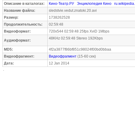
Описание в каталогах:
Кино-Театр.РУ
Энциклопедия Кино
ru.wikipedia
Название файла:
sledstvie.vedut.znatoki.20.avi
Размер:
1738262528
Продолжительность:
02:59:48
Видеоформат:
720x544 02:59:48 25fps XviD 1Mbps
48KHz 02:59:48 Stereo 192Kbps
Аудиоформат:
MD5:
4f2a3877f86bf851c98024f00bd0bbaa
Видеофрагмент:
Видеофрагмент
(15-60 сек)
Дата:
12 Jan 2014