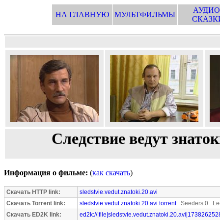
АУДИО
НА ГЛАВНУЮ
МУЛЬТФИЛЬМЫ
СКАЗК
Следствие ведут знаток
Информация о фильме:
(
как скачать
)
Скачать HTTP link:
sledstvie.vedut.znatoki.20.avi
Скачать Torrent link:
sledstvie.vedut.znatoki.20.avi.torrent
Seeders:0 Lee
Скачать ED2K link:
ed2k://|file|sledstvie.vedut.znatoki.20.avi|173826252