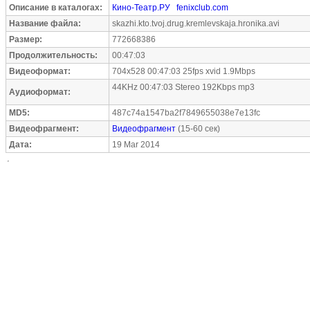
Описание в каталогах:
Кино-Театр.РУ
fenixclub.com
Название файла:
skazhi.kto.tvoj.drug.kremlevskaja.hronika.avi
Размер:
772668386
Продолжительность:
00:47:03
Видеоформат:
704x528 00:47:03 25fps xvid 1.9Mbps
44KHz 00:47:03 Stereo 192Kbps mp3
Аудиоформат:
MD5:
487c74a1547ba2f7849655038e7e13fc
Видеофрагмент:
Видеофрагмент
(15-60 сек)
Дата:
19 Mar 2014