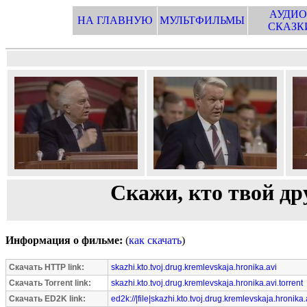
АУДИО
НА ГЛАВНУЮ
МУЛЬТФИЛЬМЫ
СКАЗК
Скажи, кто твой др
Информация о фильме:
(
как скачать
)
Скачать HTTP link:
skazhi.kto.tvoj.drug.kremlevskaja.hronika.avi
Скачать Torrent link:
skazhi.kto.tvoj.drug.kremlevskaja.hronika.avi.torrent
Скачать ED2K link:
ed2k://|file|skazhi.kto.tvoj.drug.kremlevskaja.hronik