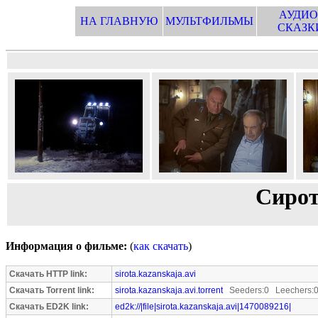
АУДИО
НА ГЛАВНУЮ
МУЛЬТФИЛЬМЫ
СКАЗК
Сирот
Информация о фильме:
(
как скачать
)
Скачать HTTP link:
sirota.kazanskaja.avi
Скачать Torrent link:
sirota.kazanskaja.avi.torrent
Seeders:0 Leechers:
Скачать ED2K link:
ed2k://|file|sirota.kazanskaja.avi|1470089216|