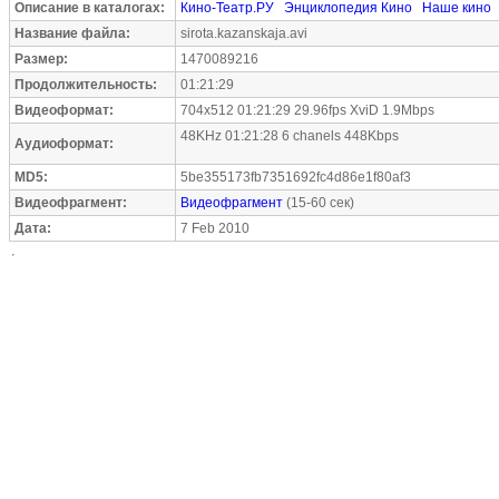
Описание в каталогах:
Кино-Театр.РУ
Энциклопедия Кино
Наше кино
Название файла:
sirota.kazanskaja.avi
Размер:
1470089216
Продолжительность:
01:21:29
Видеоформат:
704x512 01:21:29 29.96fps XviD 1.9Mbps
48KHz 01:21:28 6 chanels 448Kbps
Аудиоформат:
MD5:
5be355173fb7351692fc4d86e1f80af3
Видеофрагмент:
Видеофрагмент
(15-60 сек)
Дата:
7 Feb 2010