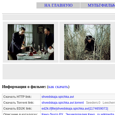
НА ГЛАВНУЮ
МУЛЬТФИЛЬ
Информация о фильме:
(
как скачать
)
Скачать HTTP link:
shvedskaja.spichka.avi
Скачать Torrent link:
shvedskaja.spichka.avi.torrent
Seeders:0 Leechers
Скачать ED2K link:
ed2k://|file|shvedskaja.spichka.avi|1174659072|
Описание в каталогах:
Кино-Театр.РУ
Энциклопедия Кино
ru.wikipedia