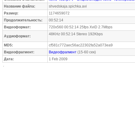
Название файла:
shvedskaja.spichka.avi
Размер:
1174659072
Продолжительность:
00:52:14
Видеоформат:
720x560 00:52:14 25fps XviD 2.7Mbps
48KHz 00:52:14 Stereo 192Kbps
Аудиоформат:
MD5:
cf581c772aec56ac22302fa52a073ea9
Видеофрагмент:
Видеофрагмент
(15-60 сек)
Дата:
1 Feb 2009