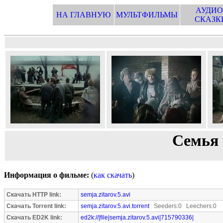
АУДИО
НА ГЛАВНУЮ
МУЛЬТФИЛЬМЫ
СКАЗК
Семья 
Информация о фильме:
(
как скачать
)
Скачать HTTP link:
semja.zitarov.5.avi
Скачать Torrent link:
semja.zitarov.5.avi.torrent
Seeders:0 Leechers:0
Скачать ED2K link:
ed2k://|file|semja.zitarov.5.avi|715790336|