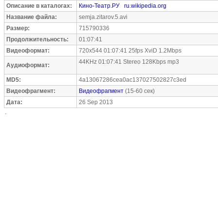
Описание в каталогах:
Кино-Театр.РУ
ru.wikipedia.org
Название файла:
semja.zitarov.5.avi
Размер:
715790336
Продолжительность:
01:07:41
Видеоформат:
720x544 01:07:41 25fps XviD 1.2Mbps
44KHz 01:07:41 Stereo 128Kbps mp3
Аудиоформат:
MD5:
4a13067286cea0ac137027502827c3ed
Видеофрагмент:
Видеофрагмент
(15-60 сек)
Дата:
26 Sep 2013