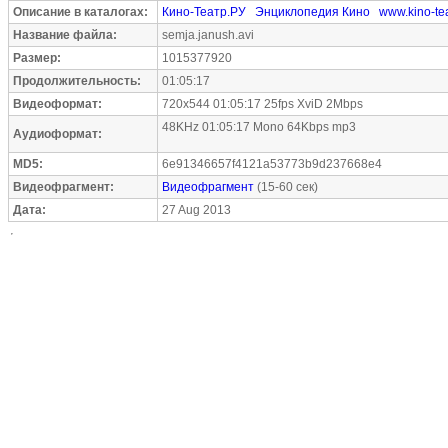
Описание в каталогах:
Кино-Театр.РУ
Энциклопедия Кино
www.kino-tea
Название файла:
semja.janush.avi
Размер:
1015377920
Продолжительность:
01:05:17
Видеоформат:
720x544 01:05:17 25fps XviD 2Mbps
48KHz 01:05:17 Mono 64Kbps mp3
Аудиоформат:
MD5:
6e91346657f4121a53773b9d237668e4
Видеофрагмент:
Видеофрагмент
(15-60 сек)
Дата:
27 Aug 2013