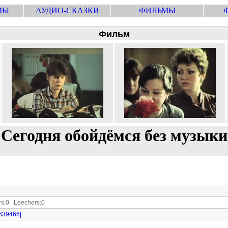
МЫ
АУДИО-СКАЗКИ
ФИЛЬМЫ
Фильм
Сегодня обойдёмся без музыки
s:0 Leechers:0
3639466|