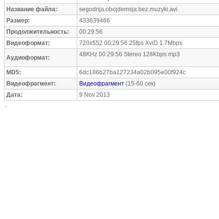
Название файла:
segodnja.obojdemsja.bez.muzyki.avi
Размер:
433639466
Продолжительность:
00:29:56
Видеоформат:
720x552 00:29:56 25fps XviD 1.7Mbps
48KHz 00:29:56 Stereo 128Kbps mp3
Аудиоформат:
MD5:
6dc186b27ba127234a02b095e00f924c
Видеофрагмент:
Видеофрагмент
(15-60 сек)
Дата:
9 Nov 2013