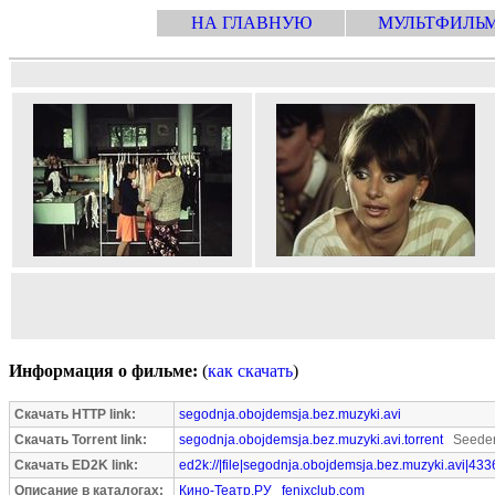
НА ГЛАВНУЮ
МУЛЬТФИЛЬ
Информация о фильме:
(
как скачать
)
Скачать HTTP link:
segodnja.obojdemsja.bez.muzyki.avi
Скачать Torrent link:
segodnja.obojdemsja.bez.muzyki.avi.torrent
Seeder
Скачать ED2K link:
ed2k://|file|segodnja.obojdemsja.bez.muzyki.avi|43
Описание в каталогах:
Кино-Театр.РУ
fenixclub.com