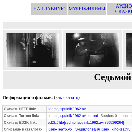
АУДИО
НА ГЛАВНУЮ
МУЛЬТФИЛЬМЫ
СКАЗК
Седьмой 
Информация о фильме:
(
как скачать
)
Скачать HTTP link:
sedmoj.sputnik.1962.avi
Скачать Torrent link:
sedmoj.sputnik.1962.avi.torrent
Seeders:0 Leecher
Скачать ED2K link:
ed2k://|file|sedmoj.sputnik.1962.avi|796299264|
Описание в каталогах:
Кино-Театр.РУ
Энциклопедия Кино
kino-teatr.ru