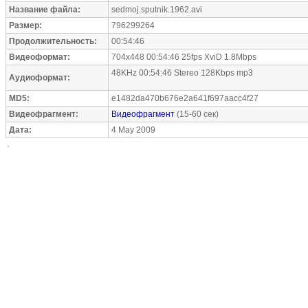
Название файла:
sedmoj.sputnik.1962.avi
Размер:
796299264
Продолжительность:
00:54:46
Видеоформат:
704x448 00:54:46 25fps XviD 1.8Mbps
48KHz 00:54:46 Stereo 128Kbps mp3
Аудиоформат:
MD5:
e1482da470b676e2a641f697aacc4f27
Видеофрагмент:
Видеофрагмент
(15-60 сек)
Дата:
4 May 2009