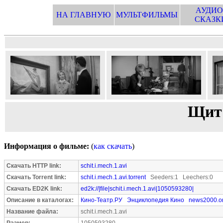
АУДИО
НА ГЛАВНУЮ
МУЛЬТФИЛЬМЫ
СКАЗК
Щит 
Информация о фильме:
(
как скачать
)
Скачать HTTP link:
schit.i.mech.1.avi
Скачать Torrent link:
schit.i.mech.1.avi.torrent
Seeders:1 Leechers:0
Скачать ED2K link:
ed2k://|file|schit.i.mech.1.avi|1050593280|
Описание в каталогах:
Кино-Театр.РУ
Энциклопедия Кино
news2000.o
Название файла:
schit.i.mech.1.avi