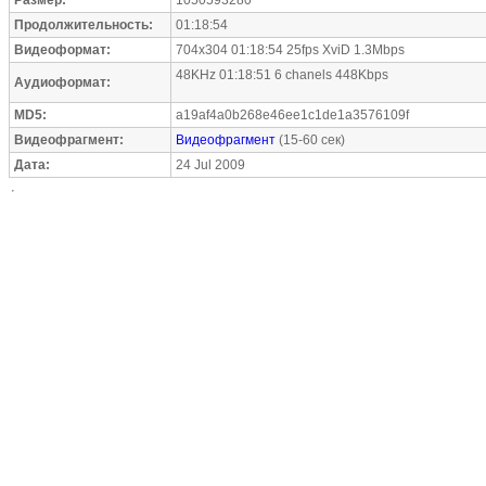
Размер:
1050593280
Продолжительность:
01:18:54
Видеоформат:
704x304 01:18:54 25fps XviD 1.3Mbps
48KHz 01:18:51 6 chanels 448Kbps
Аудиоформат:
MD5:
a19af4a0b268e46ee1c1de1a3576109f
Видеофрагмент:
Видеофрагмент
(15-60 сек)
Дата:
24 Jul 2009